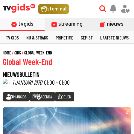
stem nu!
tvgids
streaming
nieuws
TV GIDS
NU & STRAKS
PRIMETIME
GEMIST
LAATSTE NIEUWS
HOME
GIDS
GLOBAL WEEK-END
Global Week-End
NIEUWSBULLETIN
·
1 JANUARI 1970
01:00 - 01:00
MIJNGIDS
AGENDA
DELEN
©