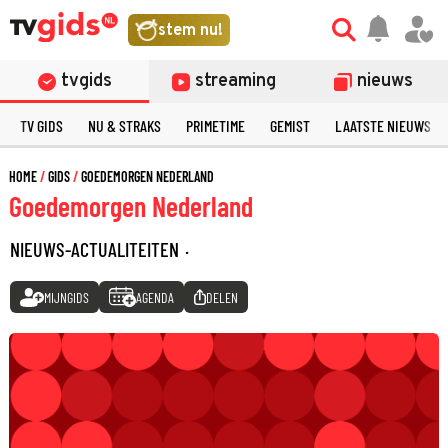
stem nu!
tvgids
streaming
nieuws
TV GIDS
NU & STRAKS
PRIMETIME
GEMIST
LAATSTE NIEUWS
HOME
GIDS
GOEDEMORGEN NEDERLAND
Goedemorgen Nederland
NIEUWS-ACTUALITEITEN
·
MIJNGIDS
AGENDA
DELEN