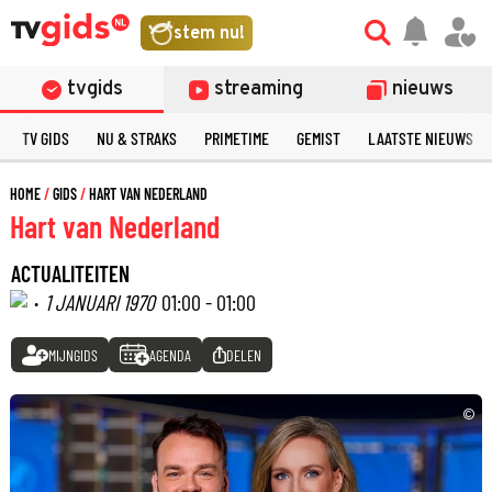
stem nu!
tvgids
streaming
nieuws
TV GIDS
NU & STRAKS
PRIMETIME
GEMIST
LAATSTE NIEUWS
HOME
GIDS
HART VAN NEDERLAND
Hart van Nederland
ACTUALITEITEN
·
1 JANUARI 1970
01:00 - 01:00
MIJNGIDS
AGENDA
DELEN
©