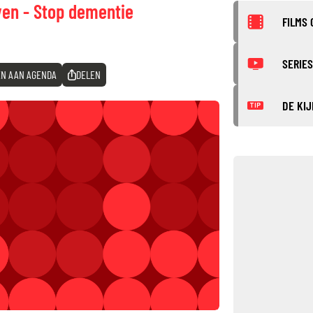
ven - Stop dementie
FILMS 
SERIES
N AAN AGENDA
DELEN
DE KIJ
TIP