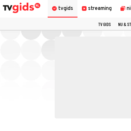
tvgids
streaming
n
TV GIDS
NU & S