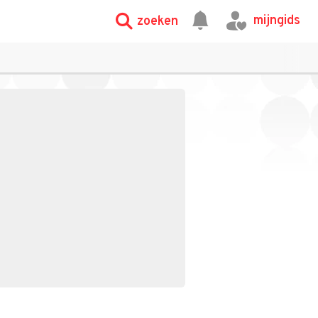
mijngids
zoeken