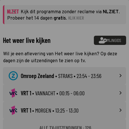
Kijk dit programma zonder reclame via
NLZIET
.
KLIK HIER
Probeer het 14 dagen
gratis
.
Het weer live kijken
MIJNGIDS
Wil je een aflevering van Het weer live kijken? Op deze
dagen zijn de uitzendingen te zien op tv.
Omroep Zeeland
•
STRAKS
• 23:54 - 23:56
VRT 1
•
VANNACHT
• 00:15 - 06:00
VRT 1
•
MORGEN
• 13:25 - 13:30
ALLE TV-UITZENDINGEN · 126