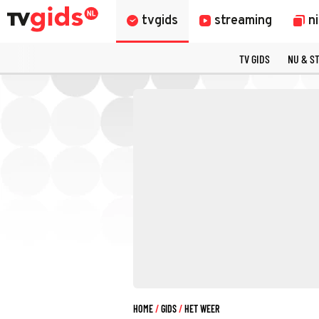
tvgids
streaming
n
TV GIDS
NU & S
HOME
GIDS
HET WEER