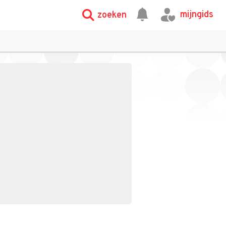
mijngids
zoeken