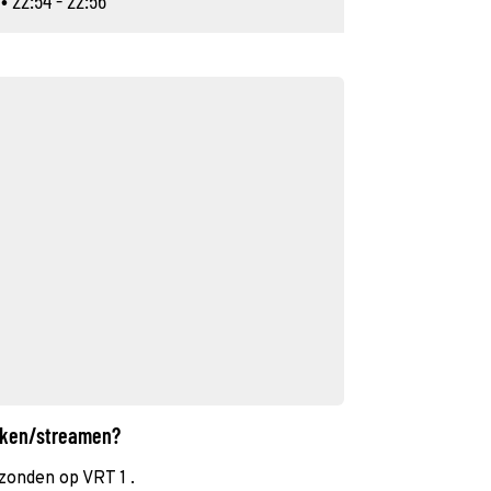
• 22:54 - 22:56
ijken/streamen?
zonden op VRT 1 .