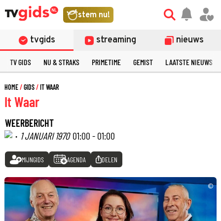
stem nu!
tvgids
streaming
nieuws
TV GIDS
NU & STRAKS
PRIMETIME
GEMIST
LAATSTE NIEUWS
HOME
GIDS
IT WAAR
It Waar
WEERBERICHT
·
1 JANUARI 1970
01:00 - 01:00
MIJNGIDS
AGENDA
DELEN
©