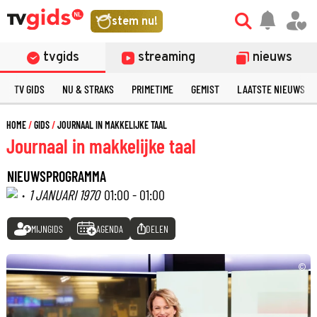
stem nu!
tvgids
streaming
nieuws
TV GIDS
NU & STRAKS
PRIMETIME
GEMIST
LAATSTE NIEUWS
HOME
GIDS
JOURNAAL IN MAKKELIJKE TAAL
Journaal in makkelijke taal
NIEUWSPROGRAMMA
·
1 JANUARI 1970
01:00 - 01:00
MIJNGIDS
AGENDA
DELEN
©