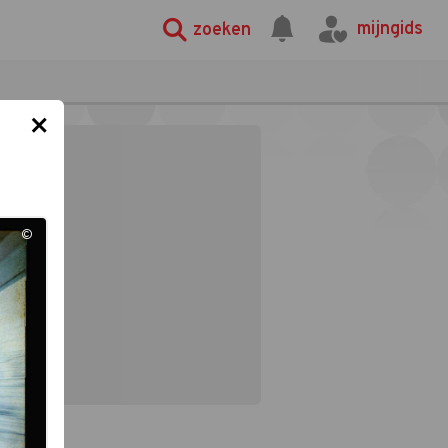
mijngids
zoeken
×
©