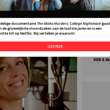
FILMS 
SERIES
edelige documentaire
The Idaho Murders: College Nightmare
gaat
n de gruwelijkste moordzaken van de laatste jaren en is een
chte hit op Netflix. Wij vertellen je waarom!
N AAN AGENDA
DELEN
DE KIJ
TIP
LEES MEER
©
VOOR & NA