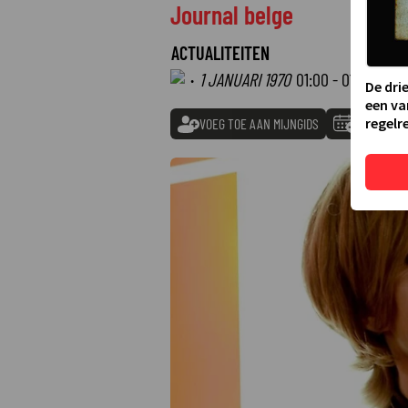
Journal belge
ACTUALITEITEN
·
1 JANUARI 1970
01:00 - 01:00
De dri
een va
regelre
VOEG TOE AAN MIJNGIDS
TOEVOEGE