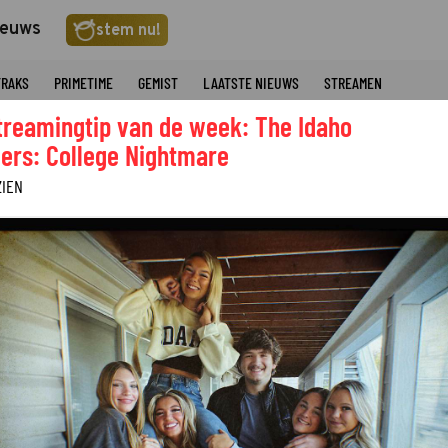
ieuws
stem nu!
TRAKS
PRIMETIME
GEMIST
LAATSTE NIEUWS
STREAMEN
treamingtip van de week: The Idaho
ers: College Nightmare
ZIEN