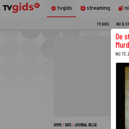
tvgids
streaming
n
TV GIDS
NU & S
De s
Murd
NU TE 
HOME
GIDS
JOURNAL BELGE