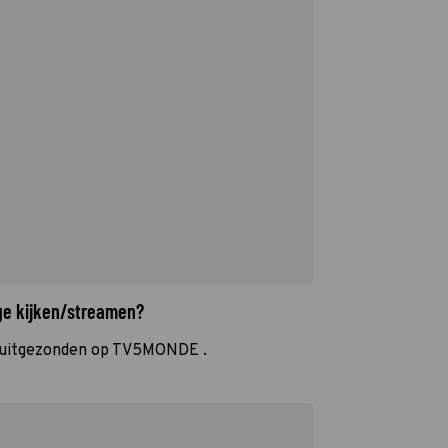
lge kijken/streamen?
t uitgezonden op TV5MONDE .