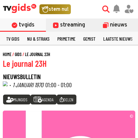
stem nu!
tvgids
streaming
nieuws
TV GIDS
NU & STRAKS
PRIMETIME
GEMIST
LAATSTE NIEUWS
HOME
GIDS
LE JOURNAL 23H
Le journal 23H
NIEUWSBULLETIN
·
1 JANUARI 1970
01:00 - 01:00
MIJNGIDS
AGENDA
DELEN
©