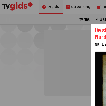
tvgids
streaming
n
TV GIDS
NU & S
De s
Murd
NU TE 