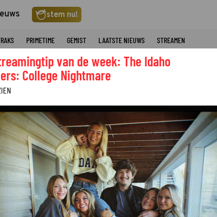
ieuws
stem nu!
TRAKS
PRIMETIME
GEMIST
LAATSTE NIEUWS
STREAMEN
treamingtip van de week: The Idaho
ers: College Nightmare
ZIEN