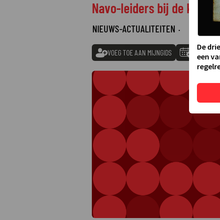
Navo-leiders bij de koning
NIEUWS-ACTUALITEITEN
·
De dri
VOEG TOE AAN MIJNGIDS
TOEVOEGE
een va
regelre