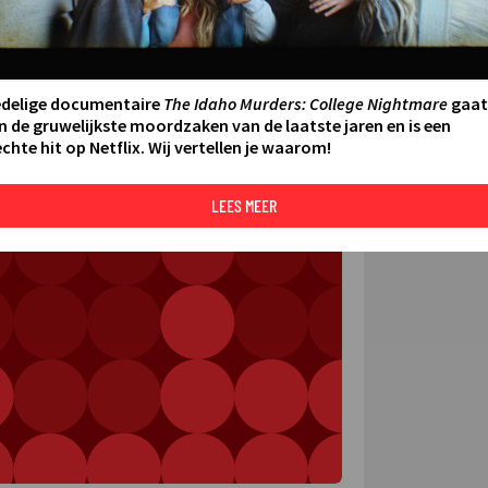
FILMS 
SERIES
edelige documentaire
The Idaho Murders: College Nightmare
gaat
N AAN AGENDA
DELEN
n de gruwelijkste moordzaken van de laatste jaren en is een
chte hit op Netflix. Wij vertellen je waarom!
DE KIJ
TIP
LEES MEER