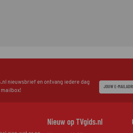
ds.nl nieuwsbrief en ontvang iedere dag
w mailbox!
Nieuw op TVgids.nl