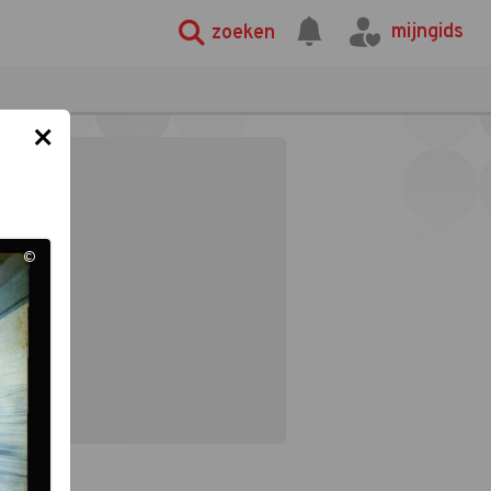
mijngids
zoeken
×
©