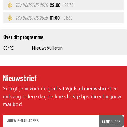
15 AUGUSTUS 2026
22:00
- 22:30
16 AUGUSTUS 2026
01:00
- 01:30
Over dit programma
GENRE
Nieuwsbulletin
Nieuwsbrief
Schrijf je in voor de gratis TVgids.nl nieuwsbrief en
ontvang iedere dag de leukste kijktips direct in jouw
mailbox!
AANMELDEN