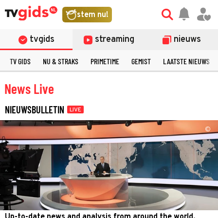
stem nu!
tvgids
streaming
nieuws
TV GIDS
NU & STRAKS
PRIMETIME
GEMIST
LAATSTE NIEUWS
News Live
NIEUWSBULLETIN
LIVE
©
Up-to-date news and analysis from around the world.