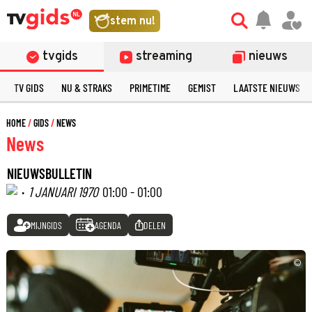
stem nu!
tvgids
streaming
nieuws
TV GIDS
NU & STRAKS
PRIMETIME
GEMIST
LAATSTE NIEUWS
HOME
GIDS
NEWS
News
NIEUWSBULLETIN
·
1 JANUARI 1970
01:00 - 01:00
MIJNGIDS
AGENDA
DELEN
©