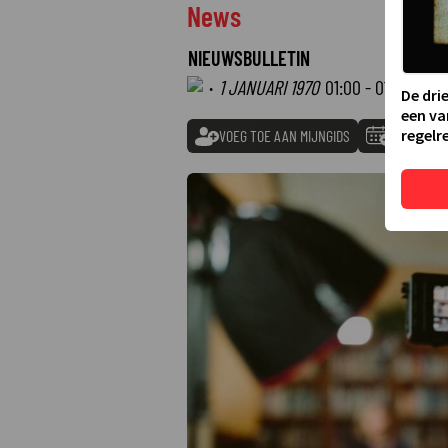
News
NIEUWSBULLETIN
·
1 JANUARI 1970
01:00 - 01:00
De dri
een va
regelre
VOEG TOE AAN MIJNGIDS
TOEVOEGE