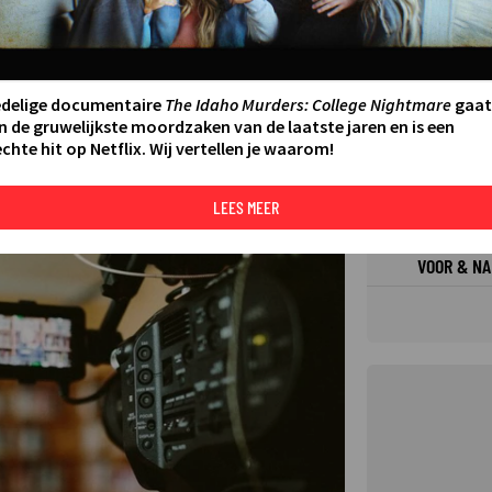
FILMS 
SERIES
edelige documentaire
The Idaho Murders: College Nightmare
gaat
n de gruwelijkste moordzaken van de laatste jaren en is een
chte hit op Netflix. Wij vertellen je waarom!
N AAN AGENDA
DELEN
DE KIJ
TIP
LEES MEER
©
VOOR & NA