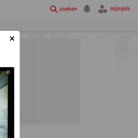
mijngids
zoeken
×
©