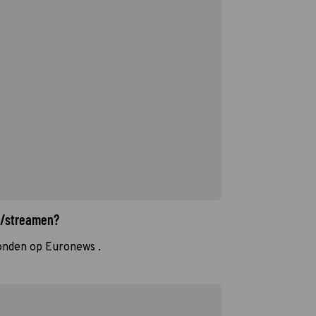
n/streamen?
onden op Euronews .