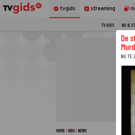
tvgids
streaming
n
TV GIDS
NU & S
De s
Murd
NU TE 
HOME
GIDS
NEWS