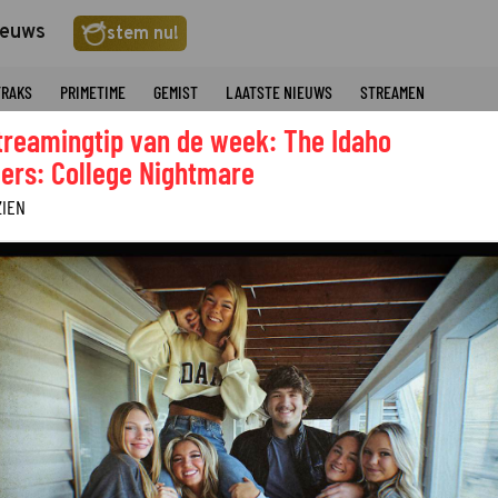
ieuws
stem nu!
TRAKS
PRIMETIME
GEMIST
LAATSTE NIEUWS
STREAMEN
treamingtip van de week: The Idaho
ers: College Nightmare
ZIEN