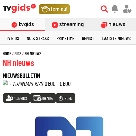
stem nu!
tvgids
streaming
nieuws
TV GIDS
NU & STRAKS
PRIMETIME
GEMIST
LAATSTE NIEUWS
HOME
GIDS
NH NIEUWS
NH nieuws
NIEUWSBULLETIN
·
1 JANUARI 1970
01:00 - 01:00
MIJNGIDS
AGENDA
DELEN
©