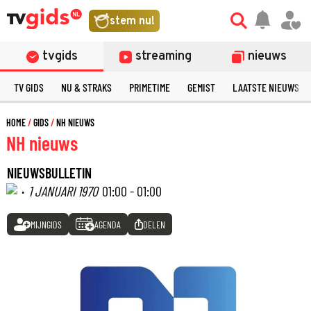
stem nu!
tvgids
streaming
nieuws
TV GIDS
NU & STRAKS
PRIMETIME
GEMIST
LAATSTE NIEUWS
HOME
GIDS
NH NIEUWS
NH nieuws
NIEUWSBULLETIN
·
1 JANUARI 1970
01:00 - 01:00
MIJNGIDS
AGENDA
DELEN
©