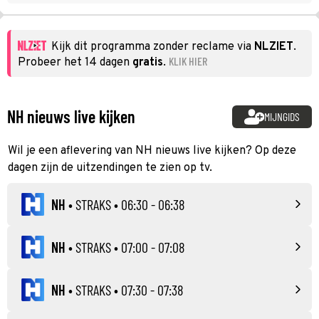
Kijk dit programma zonder reclame via
NLZIET
.
KLIK HIER
Probeer het 14 dagen
gratis
.
NH nieuws live kijken
MIJNGIDS
Wil je een aflevering van NH nieuws live kijken? Op deze
dagen zijn de uitzendingen te zien op tv.
NH
•
STRAKS
• 06:30 - 06:38
NH
•
STRAKS
• 07:00 - 07:08
NH
•
STRAKS
• 07:30 - 07:38