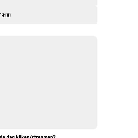
 19:00
 de dag kijken/streamen?