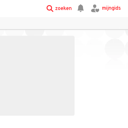
mijngids
zoeken