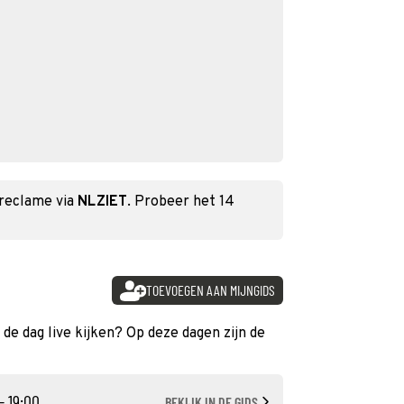
 reclame via
NLZIET
. Probeer het 14
TOEVOEGEN AAN MIJNGIDS
 de dag live kijken? Op deze dagen zijn de
- 19:00
BEKIJK IN DE GIDS