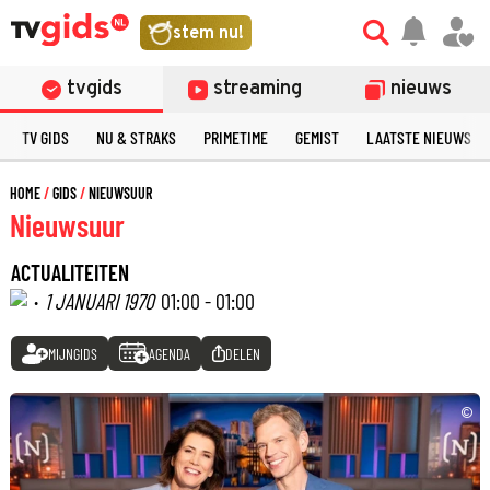
stem nu!
tvgids
streaming
nieuws
TV GIDS
NU & STRAKS
PRIMETIME
GEMIST
LAATSTE NIEUWS
HOME
GIDS
NIEUWSUUR
Nieuwsuur
ACTUALITEITEN
·
1 JANUARI 1970
01:00 - 01:00
MIJNGIDS
AGENDA
DELEN
©