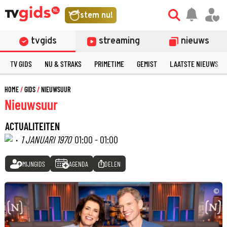
stem nu!
tvgids
streaming
nieuws
TV GIDS
NU & STRAKS
PRIMETIME
GEMIST
LAATSTE NIEUWS
HOME
GIDS
NIEUWSUUR
Nieuwsuur
ACTUALITEITEN
·
1 JANUARI 1970
01:00 - 01:00
MIJNGIDS
AGENDA
DELEN
©