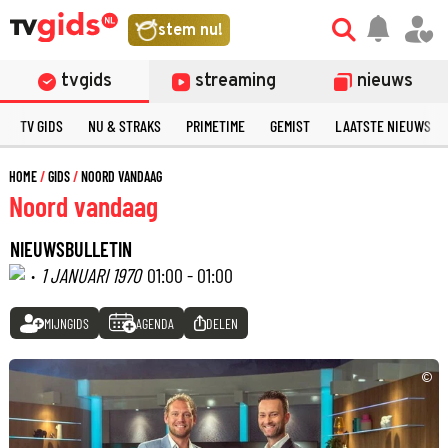
stem nu!
tvgids
streaming
nieuws
TV GIDS
NU & STRAKS
PRIMETIME
GEMIST
LAATSTE NIEUWS
HOME
GIDS
NOORD VANDAAG
Noord vandaag
NIEUWSBULLETIN
·
1 JANUARI 1970
01:00 - 01:00
MIJNGIDS
AGENDA
DELEN
©