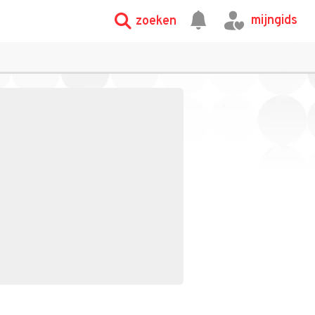
mijngids
zoeken