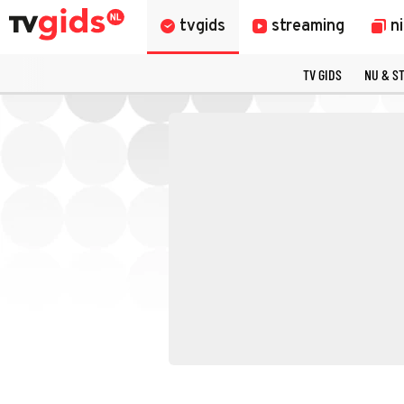
tvgids
streaming
n
TV GIDS
NU & S