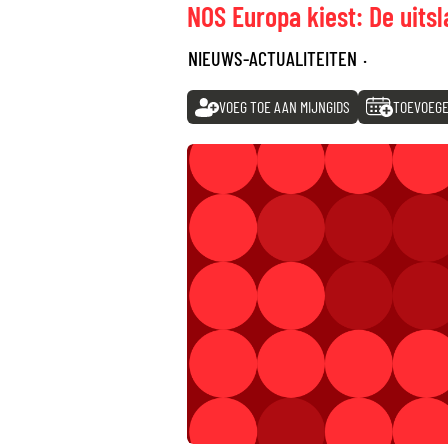
NOS Europa kiest: De uits
NIEUWS-ACTUALITEITEN
·
VOEG TOE AAN MIJNGIDS
TOEVOEGE