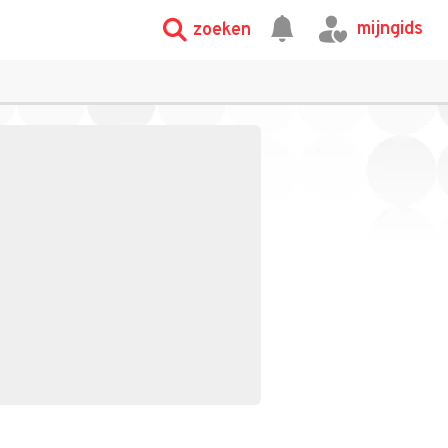
mijngids
zoeken