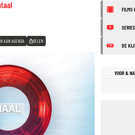
taal
FILMS 
SERIES
N AAN AGENDA
DELEN
DE KIJ
TIP
©
VOOR & NA