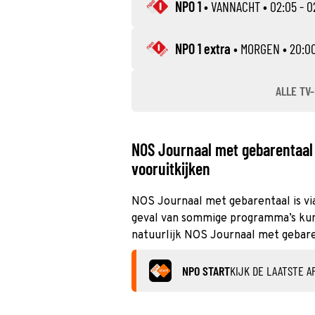
NPO 1
•
VANNACHT
• 02:05 - 0
NPO 1 extra
•
MORGEN
• 20:00
ALLE TV-
NOS Journaal met gebarentaal 
vooruitkijken
NOS Journaal met gebarentaal is via
geval van sommige programma’s kun j
natuurlijk NOS Journaal met gebare
NPO START
KIJK DE LAATSTE A