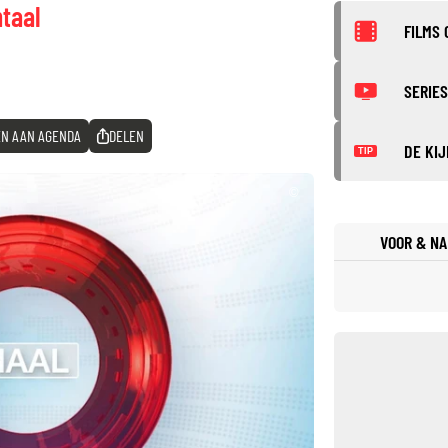
taal
FILMS 
SERIES
N AAN AGENDA
DELEN
DE KIJ
TIP
©
VOOR & NA