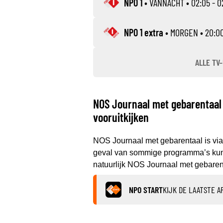
NPO 1
•
VANNACHT
• 02:05 - 0
NPO 1 extra
•
MORGEN
• 20:00
ALLE TV-
NOS Journaal met gebarentaal 
vooruitkijken
NOS Journaal met gebarentaal is via 
geval van sommige programma’s kun je
natuurlijk NOS Journaal met gebarent
NPO START
KIJK DE LAATSTE A