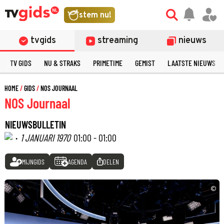
stem nu!
tvgids
streaming
nieuws
TV GIDS
NU & STRAKS
PRIMETIME
GEMIST
LAATSTE NIEUWS
HOME
GIDS
NOS JOURNAAL
NOS Journaal
NIEUWSBULLETIN
·
1 JANUARI 1970
01:00 - 01:00
MIJNGIDS
AGENDA
DELEN
©