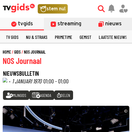
stem nu!
tvgids
streaming
nieuws
TV GIDS
NU & STRAKS
PRIMETIME
GEMIST
LAATSTE NIEUWS
HOME
GIDS
NOS JOURNAAL
NOS Journaal
NIEUWSBULLETIN
·
1 JANUARI 1970
01:00 - 01:00
MIJNGIDS
AGENDA
DELEN
©