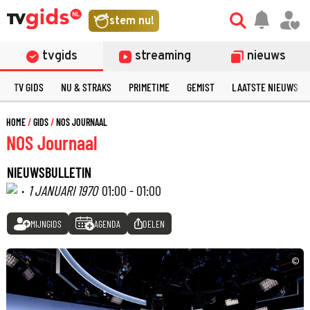
stem nu!
tvgids
streaming
nieuws
TV GIDS
NU & STRAKS
PRIMETIME
GEMIST
LAATSTE NIEUWS
HOME
GIDS
NOS JOURNAAL
NOS Journaal
NIEUWSBULLETIN
·
1 JANUARI 1970
01:00 - 01:00
MIJNGIDS
AGENDA
DELEN
©