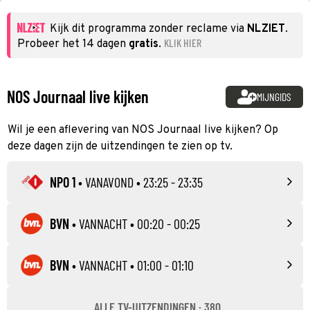
Kijk dit programma zonder reclame via
NLZIET
.
KLIK HIER
Probeer het 14 dagen
gratis
.
NOS Journaal live kijken
MIJNGIDS
Wil je een aflevering van NOS Journaal live kijken? Op
deze dagen zijn de uitzendingen te zien op tv.
NPO 1
•
VANAVOND
• 23:25 - 23:35
BVN
•
VANNACHT
• 00:20 - 00:25
BVN
•
VANNACHT
• 01:00 - 01:10
ALLE TV-UITZENDINGEN · 380