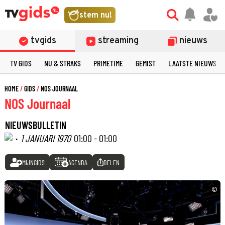
stem nu!
tvgids
streaming
nieuws
TV GIDS
NU & STRAKS
PRIMETIME
GEMIST
LAATSTE NIEUWS
HOME
GIDS
NOS JOURNAAL
NOS Journaal
NIEUWSBULLETIN
·
1 JANUARI 1970
01:00 - 01:00
MIJNGIDS
AGENDA
DELEN
©