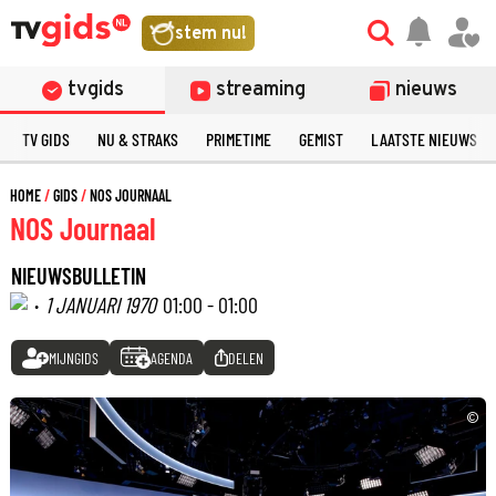
stem nu!
tvgids
streaming
nieuws
TV GIDS
NU & STRAKS
PRIMETIME
GEMIST
LAATSTE NIEUWS
HOME
GIDS
NOS JOURNAAL
NOS Journaal
NIEUWSBULLETIN
·
1 JANUARI 1970
01:00 - 01:00
MIJNGIDS
AGENDA
DELEN
©