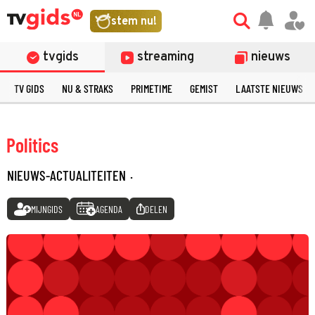
stem nu!
tvgids
streaming
nieuws
TV GIDS
NU & STRAKS
PRIMETIME
GEMIST
LAATSTE NIEUWS
Politics
NIEUWS-ACTUALITEITEN
·
MIJNGIDS
AGENDA
DELEN