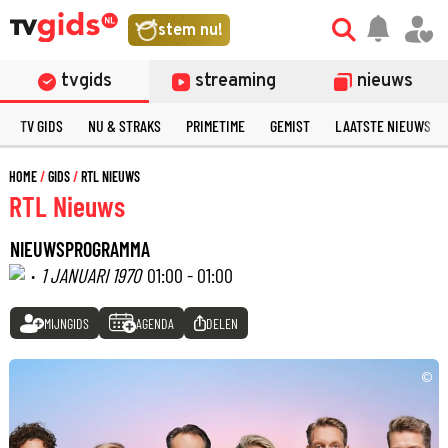
stem nu!
tvgids
streaming
nieuws
TV GIDS
NU & STRAKS
PRIMETIME
GEMIST
LAATSTE NIEUWS
HOME
GIDS
RTL NIEUWS
RTL Nieuws
NIEUWSPROGRAMMA
·
1 JANUARI 1970
01:00 - 01:00
MIJNGIDS
AGENDA
DELEN
©