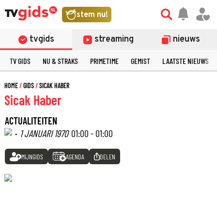
stem nu!
tvgids
streaming
nieuws
TV GIDS
NU & STRAKS
PRIMETIME
GEMIST
LAATSTE NIEUWS
HOME
GIDS
SICAK HABER
Sicak Haber
ACTUALITEITEN
·
1 JANUARI 1970
01:00 - 01:00
MIJNGIDS
AGENDA
DELEN