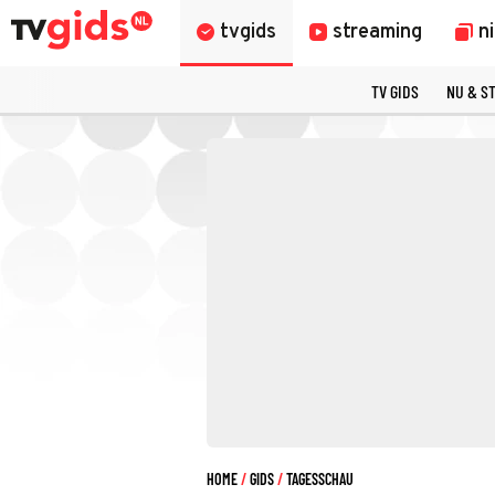
tvgids
streaming
n
TV GIDS
NU & S
HOME
GIDS
TAGESSCHAU