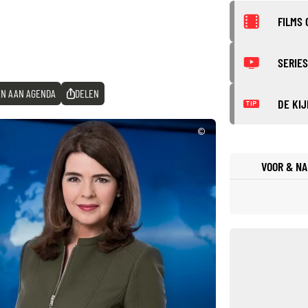
FILMS 
SERIES
N AAN AGENDA
DELEN
DE KIJ
TIP
©
VOOR & NA