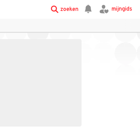
mijngids
zoeken