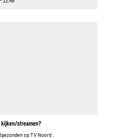
- 22:48
t kijken/streamen?
tgezonden op TV Noord .