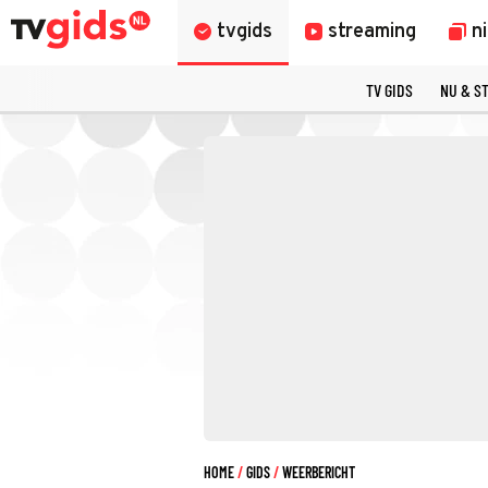
tvgids
streaming
n
TV GIDS
NU & S
HOME
GIDS
WEERBERICHT