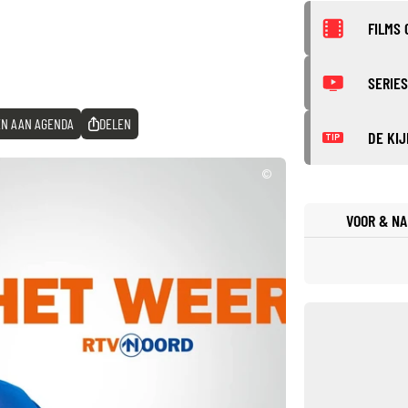
FILMS 
SERIES
N AAN AGENDA
DELEN
DE KIJ
TIP
©
VOOR & NA