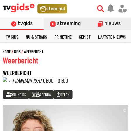
stem nu!
tvgids
streaming
nieuws
TV GIDS
NU & STRAKS
PRIMETIME
GEMIST
LAATSTE NIEUWS
HOME
GIDS
WEERBERICHT
Weerbericht
WEERBERICHT
·
1 JANUARI 1970
01:00 - 01:00
MIJNGIDS
AGENDA
DELEN
©