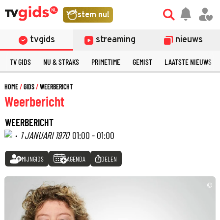
stem nu!
tvgids
streaming
nieuws
TV GIDS
NU & STRAKS
PRIMETIME
GEMIST
LAATSTE NIEUWS
HOME
GIDS
WEERBERICHT
Weerbericht
WEERBERICHT
·
1 JANUARI 1970
01:00 - 01:00
MIJNGIDS
AGENDA
DELEN
©