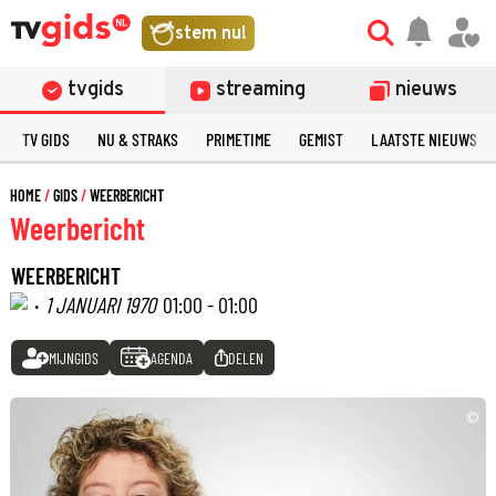
stem nu!
tvgids
streaming
nieuws
TV GIDS
NU & STRAKS
PRIMETIME
GEMIST
LAATSTE NIEUWS
HOME
GIDS
WEERBERICHT
Weerbericht
WEERBERICHT
·
1 JANUARI 1970
01:00 - 01:00
MIJNGIDS
AGENDA
DELEN
©