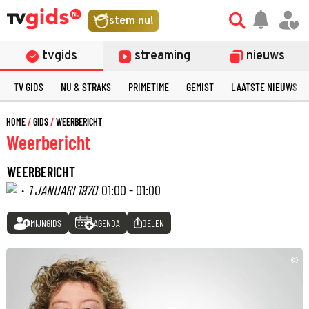
stem nu!
tvgids
streaming
nieuws
TV GIDS
NU & STRAKS
PRIMETIME
GEMIST
LAATSTE NIEUWS
HOME
GIDS
WEERBERICHT
Weerbericht
WEERBERICHT
·
1 JANUARI 1970
01:00 - 01:00
MIJNGIDS
AGENDA
DELEN
©