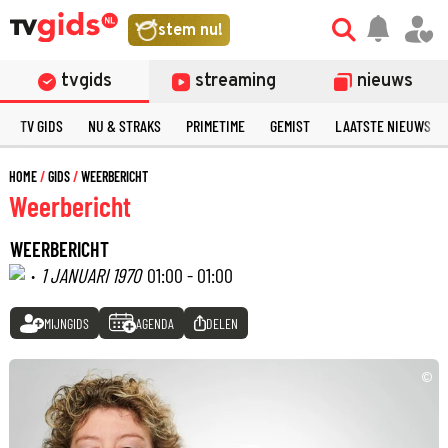
stem nu!
tvgids
streaming
nieuws
TV GIDS
NU & STRAKS
PRIMETIME
GEMIST
LAATSTE NIEUWS
HOME
GIDS
WEERBERICHT
Weerbericht
WEERBERICHT
·
1 JANUARI 1970
01:00 - 01:00
MIJNGIDS
AGENDA
DELEN
©