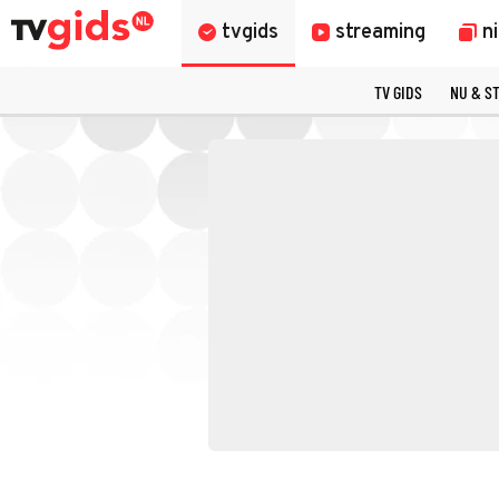
tvgids
streaming
n
TV GIDS
NU & S