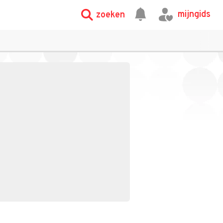
mijngids
zoeken