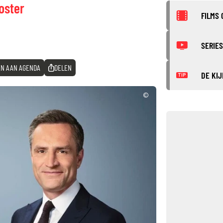
oster
FILMS 
SERIES
N AAN AGENDA
DELEN
DE KIJ
TIP
©