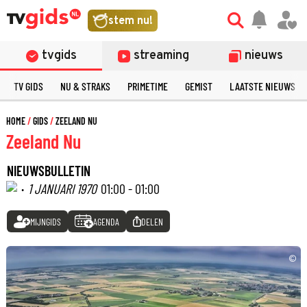
stem nu!
tvgids
streaming
nieuws
TV GIDS
NU & STRAKS
PRIMETIME
GEMIST
LAATSTE NIEUWS
HOME
GIDS
ZEELAND NU
Zeeland Nu
NIEUWSBULLETIN
·
1 JANUARI 1970
01:00 - 01:00
MIJNGIDS
AGENDA
DELEN
©