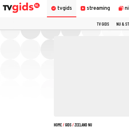
tvgids
streaming
n
TV GIDS
NU & S
HOME
GIDS
ZEELAND NU