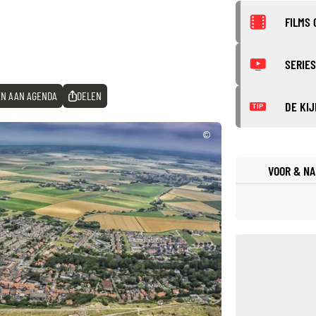
FILMS 
SERIES
N AAN AGENDA
DELEN
DE KIJ
TIP
©
VOOR & NA