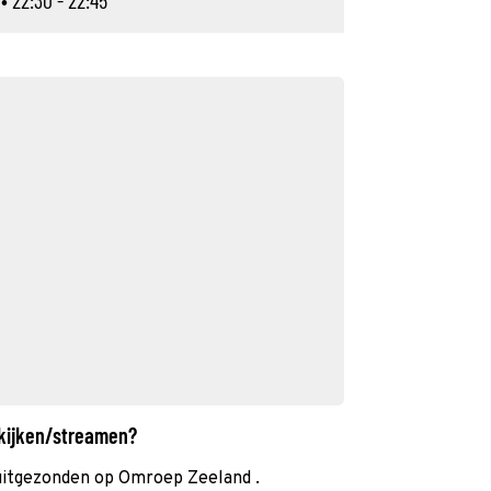
• 22:30 - 22:45
 kijken/streamen?
uitgezonden op Omroep Zeeland .