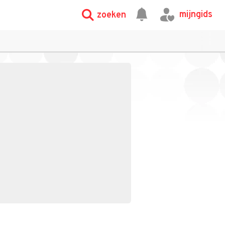
mijngids
zoeken