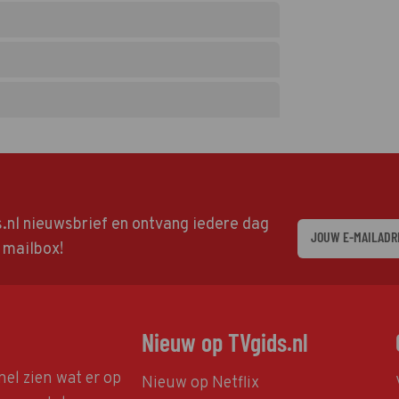
ds.nl nieuwsbrief en ontvang iedere dag
w mailbox!
Nieuw op TVgids.nl
nel zien wat er op
Nieuw op Netflix