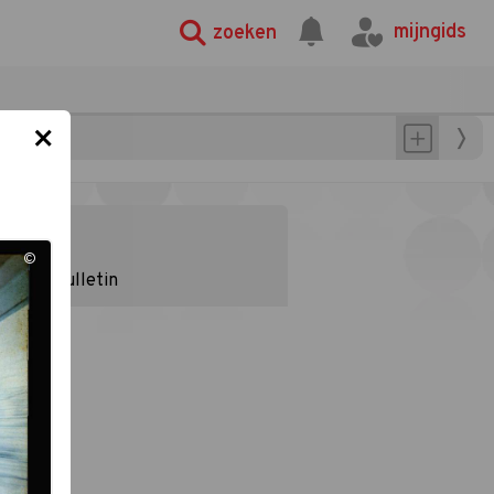
mijngids
zoeken
×
gramma
©
Nieuwsbulletin