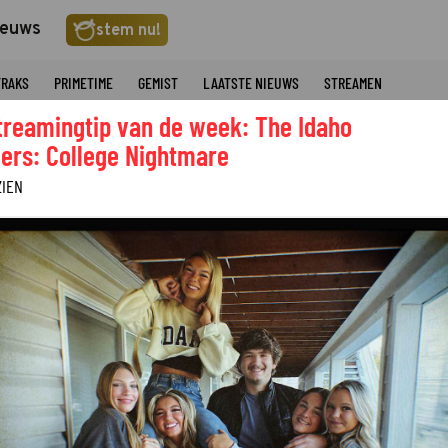
ieuws
stem nu!
TRAKS
PRIMETIME
GEMIST
LAATSTE NIEUWS
STREAMEN
treamingtip van de week: The Idaho
ers: College Nightmare
ZIEN
Over dit pro
GENRE
©