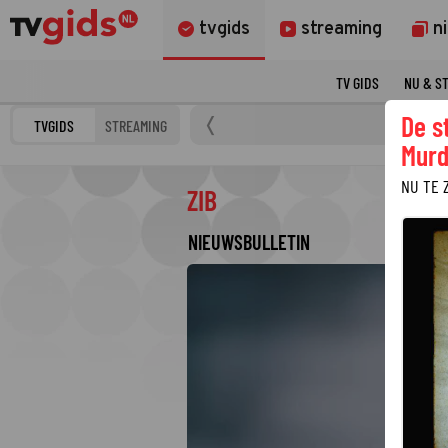
tvgids
streaming
n
TV GIDS
NU & S
De s
TVGIDS
STREAMING
Murd
NU TE 
ZIB
NIEUWSBULLETIN