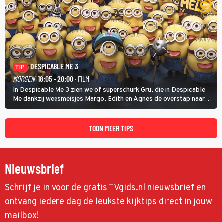
DESPICABLE ME 3
TIP
MORGEN
18:05 - 20:00
· FILM
In Despicable Me 3 zien we of superschurk Gru, die in Despicable
Me dankzij weesmeisjes Margo, Edith en Agnes de overstap naar
het rechte pad maakte, ook op dat pad weet te blijven.
TOON MEER TIPS
Nieuwsbrief
Schrijf je in voor de gratis TVgids.nl nieuwsbrief en
ontvang iedere dag de leukste kijktips direct in jouw
mailbox!