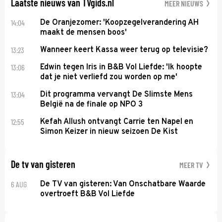
Laatste nieuws van TVgids.nl
MEER NIEUWS
14:04
De Oranjezomer: 'Koopzegelverandering AH
maakt de mensen boos'
13:23
Wanneer keert Kassa weer terug op televisie?
13:06
Edwin tegen Iris in B&B Vol Liefde: 'Ik hoopte
dat je niet verliefd zou worden op me'
13:04
Dit programma vervangt De Slimste Mens
België na de finale op NPO 3
12:55
Kefah Allush ontvangt Carrie ten Napel en
Simon Keizer in nieuw seizoen De Kist
De tv van gisteren
MEER TV
6 AUG
De TV van gisteren: Van Onschatbare Waarde
overtroeft B&B Vol Liefde