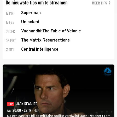
De nieuwste tips om te streamen
MEER TIPS
12 MRT
Superman
17 FEB
Unlocked
01 DEC
Vadhandhi:The Fable of Velonie
08 MRT
The Matrix Resurrections
21 MEI
Central Intelligence
JACK REACHER
TIP
NU
20:00 - 22:17
· FILM
Na een carrière bij de militaire politie verdwijnt Jack Reacher (Tom