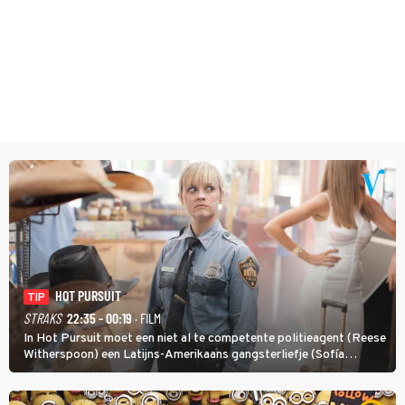
HOT PURSUIT
TIP
STRAKS
22:35 - 00:19
· FILM
In Hot Pursuit moet een niet al te competente politieagent (Reese
Witherspoon) een Latijns-Amerikaans gangsterliefje (Sofía
Vergara) beschermen tegen corrupte agenten en moordlustige
maffiatypes.