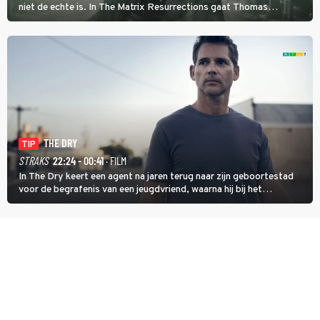
niet de echte is. In The Matrix Resurrections gaat Thomas
proberen uit deze schijnwereld te ontsnappen.
THE DRY
TIP
STRAKS
22:24 - 00:41
· FILM
In The Dry keert een agent na jaren terug naar zijn geboortestad
voor de begrafenis van een jeugdvriend, waarna hij bij het
onderzoeken van diens dood een verband begint te vermoeden
met een oude zaak.