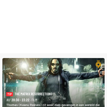
THE MATRIX RESURRECTIONS
TIP
NU
20:30 - 23:22
· FILM
Thomas (Keanu Reeves) zit weer diep gevangen in een wereld die