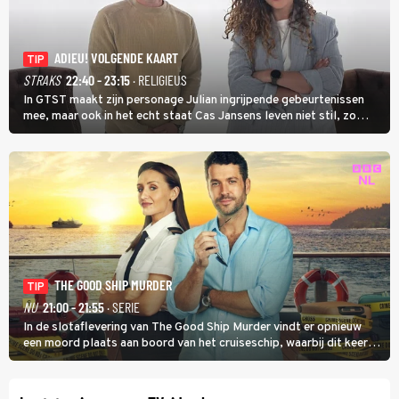
ADIEU! VOLGENDE KAART
TIP
STRAKS
22:40 - 23:15
· RELIGIEUS
In GTST maakt zijn personage Julian ingrijpende gebeurtenissen
mee, maar ook in het echt staat Cas Jansens leven niet stil, zo
vertelt hij in Adieu! Volgende Kaart.
THE GOOD SHIP MURDER
TIP
NU
21:00 - 21:55
· SERIE
In de slotaflevering van The Good Ship Murder vindt er opnieuw
een moord plaats aan boord van het cruiseschip, waarbij dit keer
een bemanningslid het slachtoffer is en kapitein Marlowe de dader
lijkt te zijn.