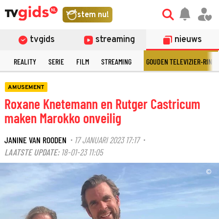
stem nu!
tvgids
streaming
nieuws
N
REALITY
SERIE
FILM
STREAMING
GOUDEN TELEVIZIER-RING
AMUSEMENT
Roxane Knetemann en Rutger Castricum
maken Marokko onveilig
JANINE VAN ROODEN
17 JANUARI 2023 17:17
·
·
LAATSTE UPDATE:
18-01-23 11:05
©