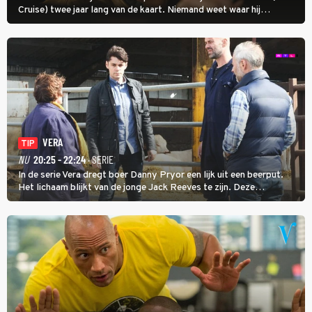
Cruise) twee jaar lang van de kaart. Niemand weet waar hij
uithangt, totdat moordverdachte James Barr naar hem vraagt.
VERA
TIP
NU
20:25 - 22:24
· SERIE
In de serie Vera dregt boer Danny Pryor een lijk uit een beerput.
Het lichaam blijkt van de jonge Jack Reeves te zijn. Deze
homoseksuele woonwagenbewoner had gebroken met zijn familie
en verliet het kamp met slaande ruzie.