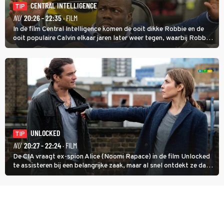
CENTRAL INTELLIGENCE
TIP
NU
20:26 - 22:35
· FILM
In de film Central Intelligence komen de ooit dikke Robbie en de
ooit populaire Calvin elkaar jaren later weer tegen, waarbij Robbie,
inmiddels supergespierd en werkzaam voor de CIA, Calvins hulp
goed kan gebruiken.
UNLOCKED
TIP
NU
20:27 - 22:24
· FILM
De CIA vraagt ex-spion Alice (Noomi Rapace) in de film Unlocked
te assisteren bij een belangrijke zaak, maar al snel ontdekt ze dat
degene die haar aanstelde kwade bedoelingen heeft.