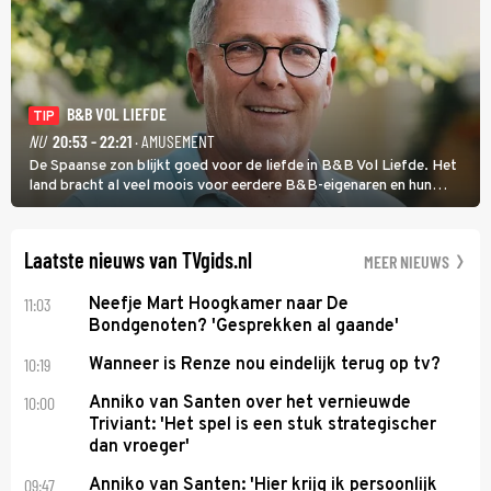
B&B VOL LIEFDE
TIP
NU
20:53 - 22:21
· AMUSEMENT
De Spaanse zon blijkt goed voor de liefde in B&B Vol Liefde. Het
land bracht al veel moois voor eerdere B&B-eigenaren en hun
partners. Ook Paul runt zijn gastenverblijf in Spanje. De 62-jarige
weduwnaar stuurt aan op een nieuw hoofdstuk.
Laatste nieuws van TVgids.nl
MEER NIEUWS
11:03
Neefje Mart Hoogkamer naar De
Bondgenoten? 'Gesprekken al gaande'
10:19
Wanneer is Renze nou eindelijk terug op tv?
10:00
Anniko van Santen over het vernieuwde
Triviant: 'Het spel is een stuk strategischer
dan vroeger'
09:47
Anniko van Santen: 'Hier krijg ik persoonlijk