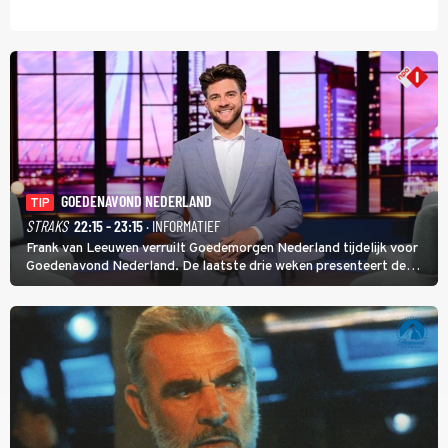
GOEDENAVOND NEDERLAND
TIP
STRAKS
22:15 - 23:15
· INFORMATIEF
Frank van Leeuwen verruilt Goedemorgen Nederland tijdelijk voor
Goedenavond Nederland. De laatste drie weken presenteert de
journalist en De Slimste Mens-winnaar deze avondtalkshow om en
om met Sam Hagens, die er al vanaf het begin bij is.