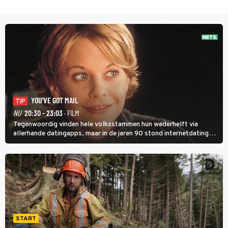
YOU'VE GOT MAIL
TIP
NU
20:30 - 23:03
· FILM
Tegenwoordig vinden hele volksstammen hun wederhelft via
allerhande datingapps, maar in de jaren 90 stond internetdating
nog in de kinderschoenen. In de film You've Got Mail zie je dat
terug.
START