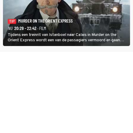
MURDER ON THE ORIENT EXPRESS
TIP
NU
20:29 - 22:42
· FILM
Tijdens een treinrit van Istanboel naar Calais in Murder on the
Orient Express wordt een van de passagiers vermoord en gaan
detective Hercule Poirot en zijn snor uitzoeken wie van de andere
treinreizigers de dader is.