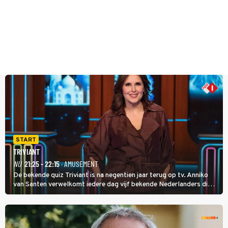
START
TRIVIANT
NU
21:25 - 22:15
· AMUSEMENT
De bekende quiz Triviant is na negentien jaar terug op tv. Anniko
van Santen verwelkomt iedere dag vijf bekende Nederlanders die
vragen beantwoorden in verschillende categorieën. De beste
speler gaat direct door naar de finaleweek.