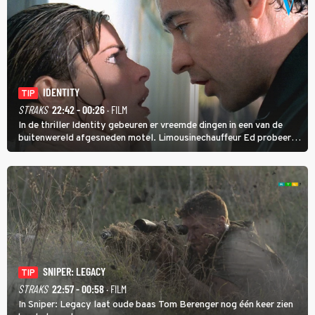
IDENTITY
TIP
STRAKS
22:42 - 00:26
· FILM
In de thriller Identity gebeuren er vreemde dingen in een van de
buitenwereld afgesneden motel. Limousinechauffeur Ed probeert
uit te zoeken wie of wat daar achter zit.
SNIPER: LEGACY
TIP
STRAKS
22:57 - 00:58
· FILM
In Sniper: Legacy laat oude baas Tom Berenger nog één keer zien