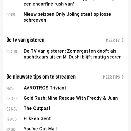
een endorfine rush van'
09:09
Nieuw seizoen Only Joling staat op losse
schroeven
De tv van gisteren
MEER TV
10 AUG
De TV van gisteren: Zomergasten dooft als
nachtkaars uit en Mi Dushi blijft matig scoren
De nieuwste tips om te streamen
MEER TIPS
21:25
AVROTROS Triviant
03 APR
Gold Rush: Mine Rescue With Freddy & Juan
02 NOV
The Outpost
17 AUG
Flikken Gent
22 OKT
You've Got Mail