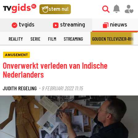
stem nu!
tvgids
streaming
nieuws
N
REALITY
SERIE
FILM
STREAMING
GOUDEN TELEVIZIER-RING
AMUSEMENT
Onverwerkt verleden van Indische
Nederlanders
JUDITH REGELING
9 FEBRUARI 2022 11:15
·