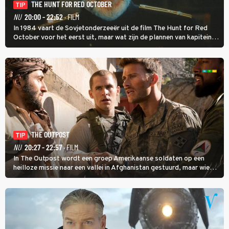
THE HUNT FOR RED OCTOBER
TIP
NU
20:00 - 22:52
· FILM
In 1984 vaart de Sovjetonderzeeër uit de film The Hunt for Red
October voor het eerst uit, maar wat zijn de plannen van kapitein
Marko Ramius?
THE OUTPOST
TIP
NU
20:27 - 22:57
· FILM
In The Outpost wordt een groep Amerikaanse soldaten op een
heilloze missie naar een vallei in Afghanistan gestuurd, maar wie
overleeft daar een aanval?