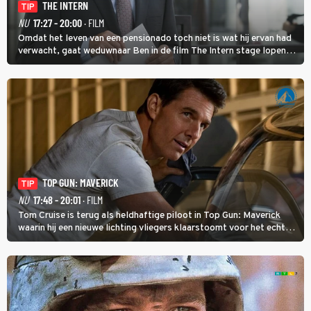
THE INTERN
TIP
NU
17:27 - 20:00
· FILM
Omdat het leven van een pensionado toch niet is wat hij ervan had
verwacht, gaat weduwnaar Ben in de film The Intern stage lopen
bij de hippe webwinkel van Jules, wat een gouden zet blijkt te zijn.
TOP GUN: MAVERICK
TIP
NU
17:48 - 20:01
· FILM
Tom Cruise is terug als heldhaftige piloot in Top Gun: Maverick
waarin hij een nieuwe lichting vliegers klaarstoomt voor het echte
werk.