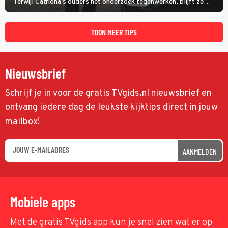
Terwijl Catriona's ouders het onderzoek tegenwerken, blijft ze
speuren naar Adam. In deze slotaflevering van Karen Pirie leidt het
spoor via Frankrijk en Italië naar Malta.
TOON MEER TIPS
Nieuwsbrief
Schrijf je in voor de gratis TVgids.nl nieuwsbrief en
ontvang iedere dag de leukste kijktips direct in jouw
mailbox!
AANMELDEN
Mobiele apps
Met de gratis TVgids app kun je snel zien wat er op