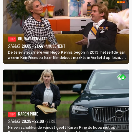
OH, WAT EEN JAAR!
TIP
STRAKS
20:05 - 21:44
· AMUSEMENT
De televisiecarrière van Hugo Kennis begon in 2013, hetzelfde jaar
waarin Kim Feenstra haar filmdebuut maakte in Verliefd op Ibiza. In
Oh, Wat een Jaar! wordt duidelijk wat ze nog meer weten van het
jaar waarin ze allebei eindtwintigers waren.
KAREN PIRIE
TIP
STRAKS
20:25 - 22:00
· SERIE
Na een schokkende vondst geeft Karen Pirie de hoop niet op.