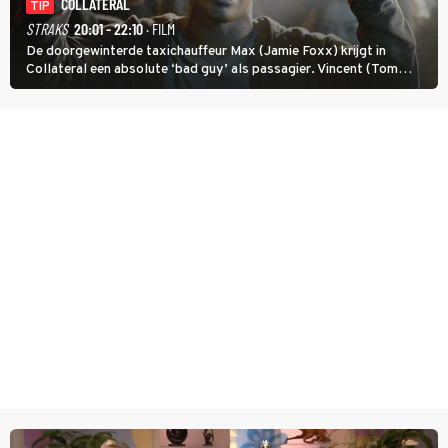
COLLATERAL
TIP
STRAKS
20:01 - 22:10
· FILM
De doorgewinterde taxichauffeur Max (Jamie Foxx) krijgt in
Collateral een absolute ‘bad guy’ als passagier. Vincent (Tom
Cruise) heeft hem nodig om hem de stad door te loodsen om een
wel heel lugubere reden.