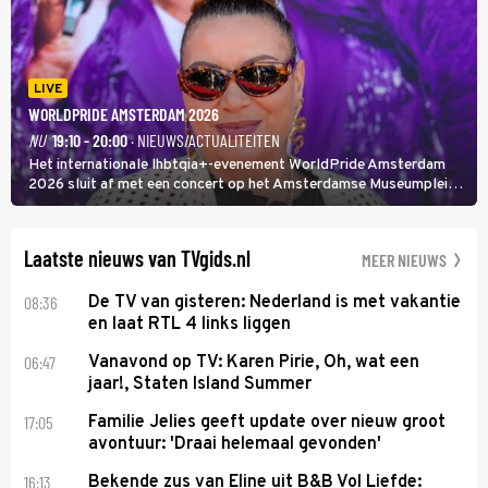
LIVE
WORLDPRIDE AMSTERDAM 2026
NU
19:10 - 20:00
· NIEUWS/ACTUALITEITEN
Het internationale lhbtqia+-evenement WorldPride Amsterdam
2026 sluit af met een concert op het Amsterdamse Museumplein.
Anita Doth is een van de optredende artiesten. In de jaren 90
veroverde ze de wereld als zangeres van 2Unlimited.
Laatste nieuws van TVgids.nl
MEER NIEUWS
08:36
De TV van gisteren: Nederland is met vakantie
en laat RTL 4 links liggen
06:47
Vanavond op TV: Karen Pirie, Oh, wat een
jaar!, Staten Island Summer
17:05
Familie Jelies geeft update over nieuw groot
avontuur: 'Draai helemaal gevonden'
16:13
Bekende zus van Eline uit B&B Vol Liefde: