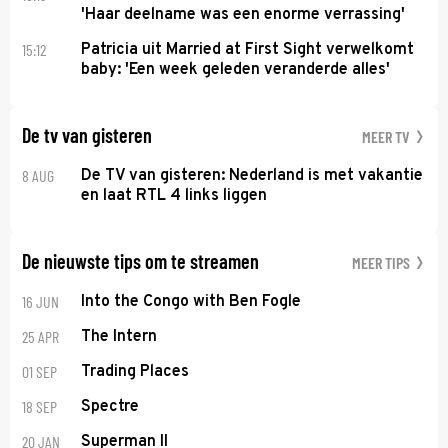
'Haar deelname was een enorme verrassing'
15:12
Patricia uit Married at First Sight verwelkomt
baby: 'Een week geleden veranderde alles'
De tv van gisteren
MEER TV
8 AUG
De TV van gisteren: Nederland is met vakantie
en laat RTL 4 links liggen
De nieuwste tips om te streamen
MEER TIPS
16 JUN
Into the Congo with Ben Fogle
25 APR
The Intern
01 SEP
Trading Places
18 SEP
Spectre
20 JAN
Superman II