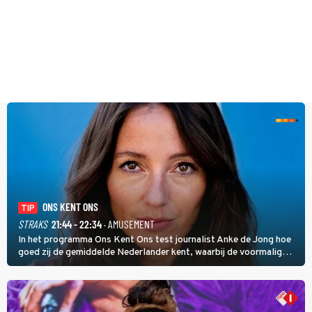
ONS KENT ONS
TIP
STRAKS
21:44 - 22:34
· AMUSEMENT
In het programma Ons Kent Ons test journalist Anke de Jong hoe
goed zij de gemiddelde Nederlander kent, waarbij de voormalig
hoofdredacteur van modebladen Glamour en Elle het samen met
rapper Keizer opneemt tegen Edson da Graça en Marc-Marie
Huijbregts.