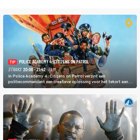
POLICE ACADEMY 4: CITIZENS ON PATROL
TIP
STRAKS
20:00 - 21:42
· FILM
In Police Academy 4: Citizens on Patrol verzint een
politiecommandant een creatieve oplossing voor het tekort aan
agenten.