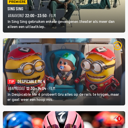
PREMIERE
SING SING
VANAVOND
22:00 - 23:50
· FILM
In Sing Sing gebruiken enkele gevangenen theater als meer dan
alleen een uitlaatklep.
DESPICABLE ME 4
TIP
VANMIDDAG
12:30 - 14:04
· FILM
In Despicable Me 4 probeert Gru alles op de rails te krijgen, maar
er gaat weer een hoop mis.