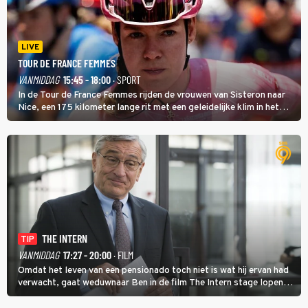
LIVE
TOUR DE FRANCE FEMMES
VANMIDDAG
15:45 - 18:00
· SPORT
In de Tour de France Femmes rijden de vrouwen van Sisteron naar
Nice, een 175 kilometer lange rit met een geleidelijke klim in het
midden. Dat is mogelijk niet de zwaarste hindernis, dat is de
temperatuur. Het kan in Nice namelijk bloedheet worden.
THE INTERN
TIP
VANMIDDAG
17:27 - 20:00
· FILM
Omdat het leven van een pensionado toch niet is wat hij ervan had
verwacht, gaat weduwnaar Ben in de film The Intern stage lopen
bij de hippe webwinkel van Jules, wat een gouden zet blijkt te zijn.