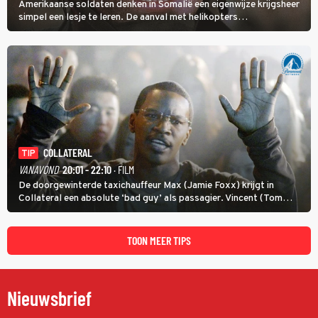
Amerikaanse soldaten denken in Somalië een eigenwijze krijgsheer
simpel een lesje te leren. De aanval met helikopters
verloopt in Black Hawk down dramatisch.
COLLATERAL
TIP
VANAVOND
20:01 - 22:10
· FILM
De doorgewinterde taxichauffeur Max (Jamie Foxx) krijgt in
Collateral een absolute ‘bad guy’ als passagier. Vincent (Tom
Cruise) heeft hem nodig om hem de stad door te loodsen om een
wel heel lugubere reden.
TOON MEER TIPS
Nieuwsbrief