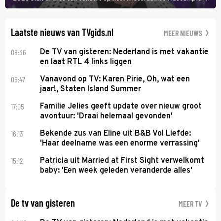
Anita Doth is een van de optredende artiesten. In de jaren 90
veroverde ze de wereld als zangeres van 2Unlimited.
Laatste nieuws van TVgids.nl
MEER NIEUWS
08:36
De TV van gisteren: Nederland is met vakantie
en laat RTL 4 links liggen
06:47
Vanavond op TV: Karen Pirie, Oh, wat een
jaar!, Staten Island Summer
17:05
Familie Jelies geeft update over nieuw groot
avontuur: 'Draai helemaal gevonden'
16:13
Bekende zus van Eline uit B&B Vol Liefde:
'Haar deelname was een enorme verrassing'
15:12
Patricia uit Married at First Sight verwelkomt
baby: 'Een week geleden veranderde alles'
De tv van gisteren
MEER TV