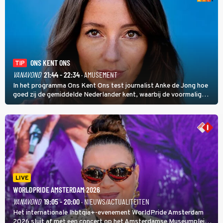
ONS KENT ONS
TIP
VANAVOND
21:44 - 22:34
· AMUSEMENT
In het programma Ons Kent Ons test journalist Anke de Jong hoe
goed zij de gemiddelde Nederlander kent, waarbij de voormalig
hoofdredacteur van modebladen Glamour en Elle het samen met
rapper Keizer opneemt tegen Edson da Graça en Marc-Marie
Huijbregts.
LIVE
WORLDPRIDE AMSTERDAM 2026
VANAVOND
19:05 - 20:00
· NIEUWS/ACTUALITEITEN
Het internationale lhbtqia+-evenement WorldPride Amsterdam
2026 sluit af met een concert op het Amsterdamse Museumplein.