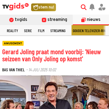
stem nu!
tvgids
streaming
nieuws
N
REALITY
SERIE
FILM
STREAMING
GOUDEN TELEVIZIER-RING
AMUSEMENT
Gerard Joling praat mond voorbij: 'Nieuw
seizoen van Only Joling op komst'
BAS VAN THIEL
14 JULI 2025 10:02
·
©