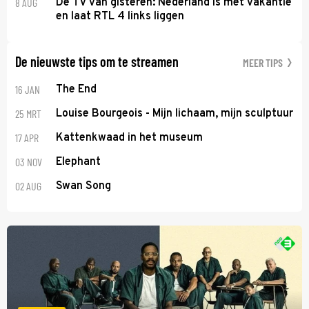
8 AUG
De TV van gisteren: Nederland is met vakantie
en laat RTL 4 links liggen
De nieuwste tips om te streamen
MEER TIPS
16 JAN
The End
25 MRT
Louise Bourgeois - Mijn lichaam, mijn sculptuur
17 APR
Kattenkwaad in het museum
03 NOV
Elephant
02 AUG
Swan Song