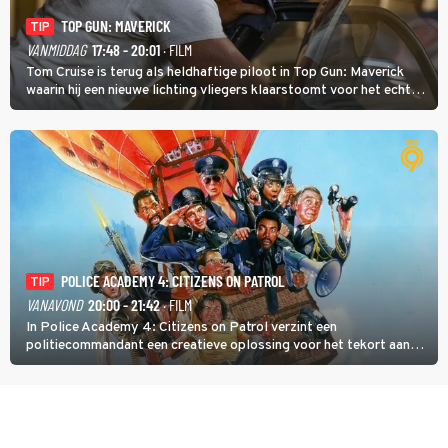
TOP GUN: MAVERICK
TIP
VANMIDDAG
17:48 - 20:01
· FILM
Tom Cruise is terug als heldhaftige piloot in Top Gun: Maverick
waarin hij een nieuwe lichting vliegers klaarstoomt voor het echte
werk.
POLICE ACADEMY 4: CITIZENS ON PATROL
TIP
VANAVOND
20:00 - 21:42
· FILM
In Police Academy 4: Citizens on Patrol verzint een
politiecommandant een creatieve oplossing voor het tekort aan
agenten.