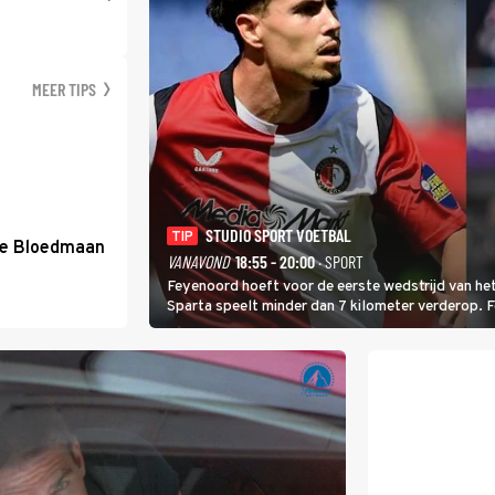
MEER TIPS
STUDIO SPORT VOETBAL
TIP
de Bloedmaan
VANAVOND
18:55 - 20:00
· SPORT
Feyenoord hoeft voor de eerste wedstrijd van het
Sparta speelt minder dan 7 kilometer verderop. 
Ferri aan van KVC Westerlo uit België.