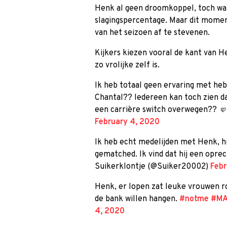
Henk al geen droomkoppel, toch war
slagingspercentage. Maar dit moment
van het seizoen af te stevenen.
Kijkers kiezen vooral de kant van H
zo vrolijke zelf is.
Ik heb totaal geen ervaring met h
Chantal?? Iedereen kan toch zien da
een carrière switch overwegen?? 
February 4, 2020
Ik heb echt medelijden met Henk, hi
gematched. Ik vind dat hij een opr
Suikerklontje (@Suiker20002)
Febr
Henk, er lopen zat leuke vrouwen ro
de bank willen hangen.
#notme
#MA
4, 2020