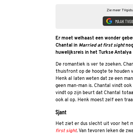
Zie meer TVgids.
MAAK TVGI
Er moet welhaast een wonder gebeu
Chantal in
Married at first sight
nog
huwelijksreis in het Turkse Antaly
De romantiek is ver te zoeken. Chan
thuisfront op de hoogte te houden v
Henk al laten weten dat ze een man
geen man-man is. Chantal vindt ook
vindt op zijn beurt dat Chantal tota
ook al op. Henk moest zelf een traa
Sjant
Het ziet er dus slecht uit voor he
first sight
. Van tevoren leken de zw