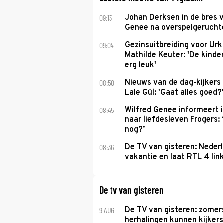
09:13
Johan Derksen in de bres v
Genee na overspelgeruchte
09:04
Gezinsuitbreiding voor Urk
Mathilde Keuter: 'De kinde
erg leuk'
08:50
Nieuws van de dag-kijkers
Lale Gül: 'Gaat alles goed?
08:45
Wilfred Genee informeert i
naar liefdesleven Frogers: 
nog?’
08:36
De TV van gisteren: Nederl
vakantie en laat RTL 4 link
De tv van gisteren
9 AUG
De TV van gisteren: zomer
herhalingen kunnen kijkers