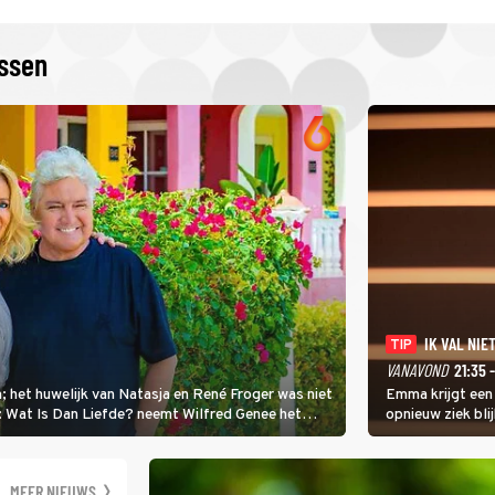
issen
IK VAL NIET
TIP
VANAVOND
21:35 
; het huwelijk van Natasja en René Froger was niet
Emma krijgt een
i: Wat Is Dan Liefde? neemt Wilfred Genee het
opnieuw ziek blij
er de liefde te hebben.
Val Niet, Ik Dans
geven, zelfs als
moet ondergaan
MEER NIEUWS