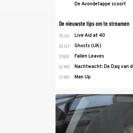
De Avondetappe scoort
De nieuwste tips om te streamen
29 JUL
Live Aid at 40
02 SEP
Ghosts (UK)
21 NOV
Fallen Leaves
07 MRT
Nachtwacht: De Dag van 
27 MRT
Man Up