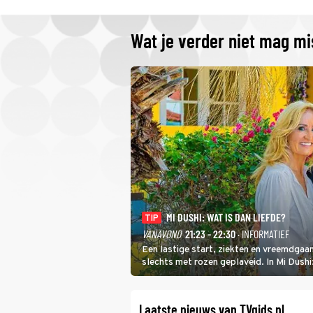
Wat je verder niet mag m
MI DUSHI: WAT IS DAN LIEFDE?
TIP
VANAVOND
21:23 - 22:30
· INFORMATIEF
Een lastige start, ziekten en vreemdgaan
slechts met rozen geplaveid. In Mi Dush
showbizzkoppel mee uit vissen om het ov
Laatste nieuws van TVgids.nl