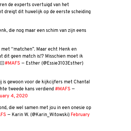
en de experts overtuigd van het
 dreigt dit huwelijk op de eerste scheiding
enk, die nog maar een schim van zijn eens
eb met “matchen”. Maar echt Henk en
t dit geen match is!? Misschien moet ik
🏻
#MAFS
— Esther (@Essie3103Esther)
j is gewoon voor de kijkcijfers met Chantal
echte tweede kans verdiend
#MAFS
—
uary 4, 2020
nd, die wel samen met jou in een onesie op
FS
— Karin W. (@Karin_Witowski)
February