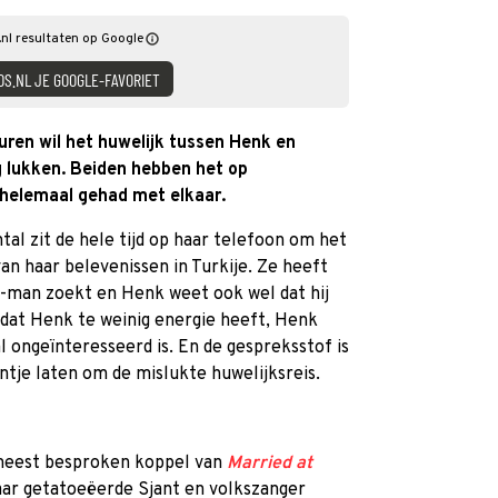
nl resultaten op Google
DS.NL JE GOOGLE-FAVORIET
ren wil het huwelijk tussen Henk en
 lukken. Beiden hebben het op
a helemaal gehad met elkaar.
tal zit de hele tijd op haar telefoon om het
an haar belevenissen in Turkije. Ze heeft
-man zoekt en Henk weet ook wel dat hij
 dat Henk te weinig energie heeft, Henk
al ongeïnteresseerd is. En de gespreksstof is
ntje laten om de mislukte huwelijksreis.
t meest besproken koppel van
Married at
aar getatoeëerde Sjant en volkszanger