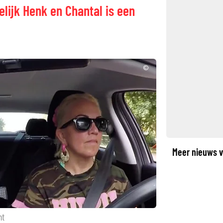
elijk Henk en Chantal is een
©
Meer nieuws v
ht