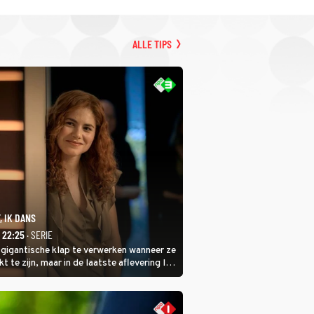
ALLE TIPS
, IK DANS
- 22:25
· SERIE
 gigantische klap te verwerken wanneer ze
kt te zijn, maar in de laatste aflevering Ik
 laat ze zien dat ze niet van plan is op te
 ze daarvoor een ingrijpende operatie
.