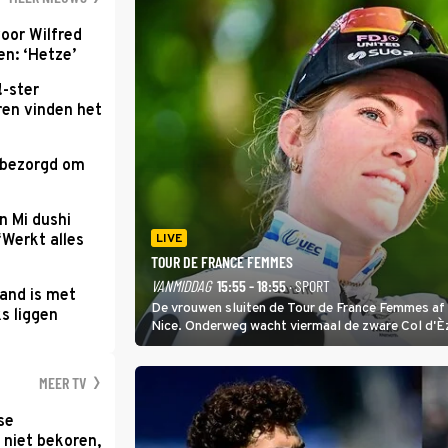
oor Wilfred
n: ‘Hetze’
!-ster
ren vinden het
 bezorgd om
'
n Mi dushi
‘Werkt alles
LIVE
TOUR DE FRANCE FEMMES
VANMIDDAG
15:55 - 18:55
· SPORT
and is met
De vrouwen sluiten de Tour de France Femmes af 
s liggen
Nice. Onderweg wacht viermaal de zware Col d'È
Anglais krijgt de eindwinnaar de laatste gele trui.
MEER TV
se
 niet bekoren,