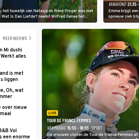
VANAVOND
21:35 
; het huwelijk van Natasja en René Froger was niet
Emma krijgt een
i: Wat Is Dan Liefde? neemt Wilfred Genee het
opnieuw ziek blij
er de liefde te hebben.
Val Niet, Ik Dans
geven, zelfs als
moet ondergaan
MEER NIEUWS
n Mi dushi
‘Werkt alles
and is met
s liggen
e, Oh, wat
Summer
e over nieuw
emaal
LIVE
TOUR DE FRANCE FEMMES
VANMIDDAG
15:55 - 18:55
· SPORT
 B&B Vol
De vrouwen sluiten de Tour de France Femmes af 
as een enorme