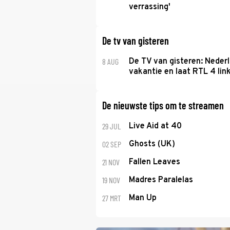
verrassing'
De tv van gisteren
8 AUG
De TV van gisteren: Nederl
vakantie en laat RTL 4 link
De nieuwste tips om te streamen
29 JUL
Live Aid at 40
02 SEP
Ghosts (UK)
21 NOV
Fallen Leaves
19 NOV
Madres Paralelas
27 MRT
Man Up