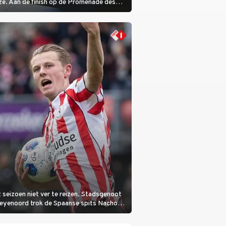
ze. Aan de finish op de Promenade des
 seizoen niet ver te reizen. Stadsgenoot
Feyenoord trok de Spaanse spits Nacho