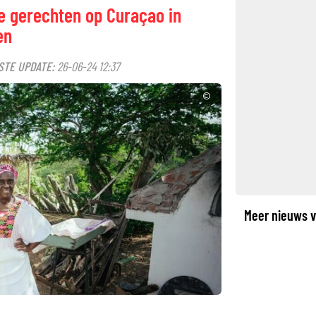
e gerechten op Curaçao in
en
STE UPDATE:
26-06-24 12:37
©
Meer nieuws v