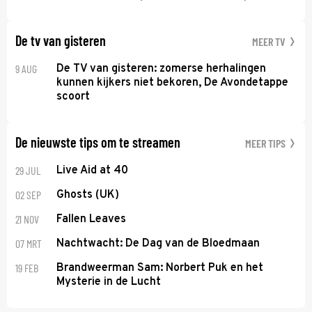
De tv van gisteren
MEER TV
9 AUG
De TV van gisteren: zomerse herhalingen
kunnen kijkers niet bekoren, De Avondetappe
scoort
De nieuwste tips om te streamen
MEER TIPS
29 JUL
Live Aid at 40
02 SEP
Ghosts (UK)
21 NOV
Fallen Leaves
07 MRT
Nachtwacht: De Dag van de Bloedmaan
19 FEB
Brandweerman Sam: Norbert Puk en het
Mysterie in de Lucht