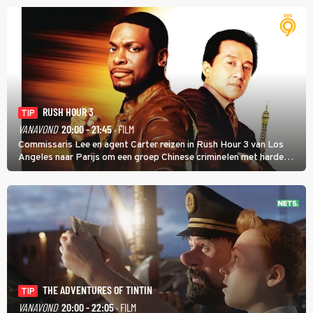
RUSH HOUR 3
TIP
VANAVOND
20:00 - 21:45
· FILM
Commissaris Lee en agent Carter reizen in Rush Hour 3 van Los
Angeles naar Parijs om een groep Chinese criminelen met harde
hand aan te pakken.
THE ADVENTURES OF TINTIN
TIP
VANAVOND
20:00 - 22:05
· FILM