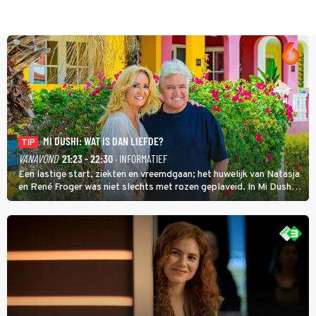
MI DUSHI: WAT IS DAN LIEFDE?
TIP
VANAVOND
21:23 - 22:30
· INFORMATIEF
Een lastige start, ziekten en vreemdgaan; het huwelijk van Natasja
en René Froger was niet slechts met rozen geplaveid. In Mi Dushi:
Wat Is Dan Liefde? neemt Wilfred Genee het showbizzkoppel mee
uit vissen om het over de liefde te hebben.