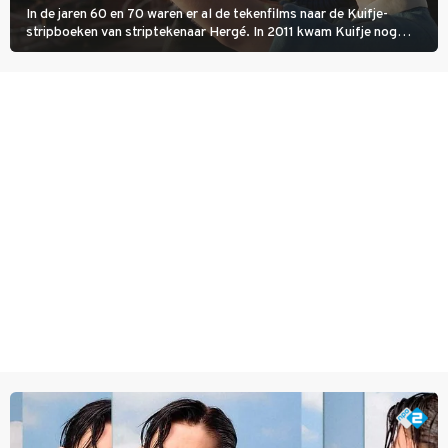
In de jaren 60 en 70 waren er al de tekenfilms naar de Kuifje-
stripboeken van striptekenaar Hergé. In 2011 kwam Kuifje nog
meer tot leven in The Adventures of Tintin van Steven Spielberg.