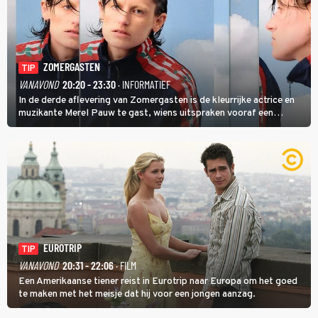
ZOMERGASTEN
TIP
VANAVOND
20:20 - 23:30
· INFORMATIEF
In de derde aflevering van Zomergasten is de kleurrijke actrice en
muzikante Merel Pauw te gast, wiens uitspraken vooraf een
boeiende avond beloven: 'Mijn ideale televisieavond is zoals mijn
identiteit: grenzeloos, absurd en vol angsten'.
EUROTRIP
TIP
VANAVOND
20:31 - 22:06
· FILM
Een Amerikaanse tiener reist in Eurotrip naar Europa om het goed
te maken met het meisje dat hij voor een jongen aanzag.