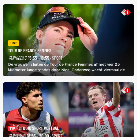
LIVE
TOUR DE FRANCE FEMMES
VANMIDDAG
15:55 - 18:55
· SPORT
De vrouwen sluiten de Tour de France Femmes af met vier 25
kilometer lange rondes door Nice. Onderweg wacht viermaal de
zware Col d'Èze. Aan de finish op de Promenade des Anglais krijgt
de eindwinnaar de laatste gele trui.
STUDIO SPORT VOETBAL
TIP
VANAVOND
18:55 - 20:00
· SPORT