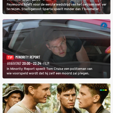
Feyenoord hoeft voor de eerste wedstrijd van het seizoen niet ver
te reizen. Stadsgenoot Sparta speelt minder dan 7 kilometer
verderop. Feyenoord trok de Spaanse spits Nacho Ferri aan van
KVC Westerlo uit België.
MINORITY REPORT
TIP
VANAVOND
20:00 - 22:34
· FILM
In Minority Report speelt Tom Cruise een politieman van
wie voorspeld wordt dat hij zelf een moord zal plegen.