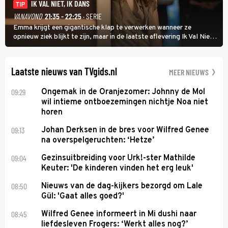
IK VAL NIET, IK DANS
TIP
VANAVOND
21:35 - 22:25
· SERIE
Emma krijgt een gigantische klap te verwerken wanneer ze
opnieuw ziek blijkt te zijn, maar in de laatste aflevering Ik Val Niet,
Ik Dans laat ze zien dat ze niet van plan is op te geven, zelfs als ze
daarvoor een ingrijpende operatie moet ondergaan.
Laatste nieuws van TVgids.nl
MEER NIEUWS
09:29
Ongemak in de Oranjezomer: Johnny de Mol
wil intieme ontboezemingen nichtje Noa niet
horen
09:13
Johan Derksen in de bres voor Wilfred Genee
na overspelgeruchten: ‘Hetze’
09:04
Gezinsuitbreiding voor Urk!-ster Mathilde
Keuter: 'De kinderen vinden het erg leuk'
08:50
Nieuws van de dag-kijkers bezorgd om Lale
Gül: 'Gaat alles goed?'
08:45
Wilfred Genee informeert in Mi dushi naar
liefdesleven Frogers: ‘Werkt alles nog?’