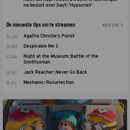
na besluit over Sayf: 'Hypocriet'
De nieuwste tips om te streamen
MEER TIPS
03 JAN
Agatha Christie's Poirot
04 MRT
Despicable Me 3
01 JAN
Night at the Museum: Battle of the
Smithsonian
26 SEP
Jack Reacher: Never Go Back
18 JUL
Mechanic: Resurrection