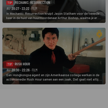
MECHANIC: RESURRECTION
TIP
NU
20:27 - 22:22
· FILM
In Mechanic: Resurrection kruipt Jason Statham voor de tweede
keer in de huid van huurmoordenaar Arthur Bishop, waarna je er
donder op kunt zeggen dat er van Bishops geplande pensioen niet
veel terechtkomt.
RUSH HOUR
TIP
NU
20:30 - 22:26
· FILM
Een Hongkongse agent en zijn Amerikaanse collega werken in de
actiekomedie Rush Hour samen aan een zaak. Dat gaat niet altijd
van een leien dakje.