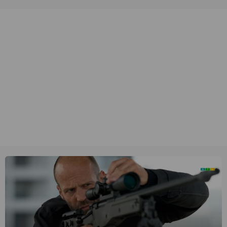
unieke amateurbeelden uit verschillende decennia. (HH)