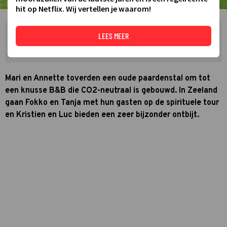
hit op Netflix. Wij vertellen je waarom!
Zie meer TVgids.nl resultaten op Google
LEES MEER
MAAK TVGIDS.NL JE GOOGLE-FAVORIET
Mari en Annette toverden een oude paardenstal om tot
een knusse B&B die CO2-neutraal is gebouwd. In Zeeland
gaan Fokko en Tanja met hun gasten op de spirituele tour
en Kristien en Luc bieden een zeer bijzonder ontbijt.