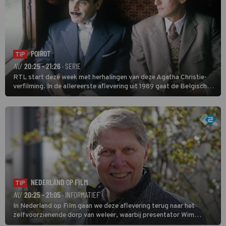
POIROT
TIP
NU
20:25 - 21:26
· SERIE
RTL start deze week met herhalingen van deze Agatha Christie-
verfilming. In de allereerste aflevering uit 1989 gaat de Belgische
speurder op zoek naar een vermiste kok. Poirot raakt al snel
verwikkeld in een moordzaak. (HH)
NEDERLAND OP FILM
TIP
NU
20:25 - 21:05
· INFORMATIEF
In Nederland op Film gaan we deze aflevering terug naar het
zelfvoorzienende dorp van weleer, waarbij presentator Wim
Daniëls de kijkers meeneemt op reis door de tijd aan de hand van