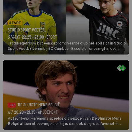
START
STUDIO SPORT VOETBAL
STRAKS
22:25 - 23:00
· SPORT
Traditiegetrouw bijt een gepromoveerde club het spits af in Studio
Sport Voetbal, waarbij SC Cambuur Excelsior ontvangt in de
eerste wedstrijd van het nieuwe Eredivisieseizoen. De nieuwe
oefenmeester is Johan Plat en hij wil aanvallend voetballen.
DE SLIMSTE MENS BELGIË
TIP
NU
20:20 - 21:35
· AMUSEMENT
Acteur Felix Heremans speelde dit seizoen van De Slimste Mens
België al tien afleveringen en hij is dan ook de grote favoriet in
deze seizoensfinale. En er is Nederlandse inbreng, want komiek