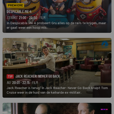
PREMIERE
DESPICABLE ME 4
STRAKS
21:00 - 22:50
· FILM
In Despicable Me 4 probeert Gru alles op de rails te krijgen, maar
er gaat weer een hoop mis.
JACK REACHER: NEVER GO BACK
TIP
NU
20:01 - 22:15
· FILM
Jack Reacher is terug! In Jack Reacher: Never Go Back kruipt Tom
Cruise weer in de huid van de keiharde ex-militair.