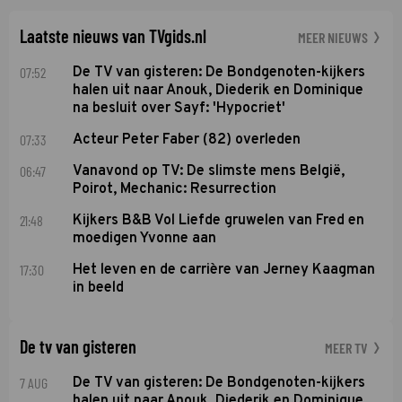
Soundos El Ahmadi neemt plaats aan de jurytafel.
Laatste nieuws van TVgids.nl
MEER NIEUWS
07:52
De TV van gisteren: De Bondgenoten-kijkers
halen uit naar Anouk, Diederik en Dominique
na besluit over Sayf: 'Hypocriet'
07:33
Acteur Peter Faber (82) overleden
06:47
Vanavond op TV: De slimste mens België,
Poirot, Mechanic: Resurrection
21:48
Kijkers B&B Vol Liefde gruwelen van Fred en
moedigen Yvonne aan
17:30
Het leven en de carrière van Jerney Kaagman
in beeld
De tv van gisteren
MEER TV
7 AUG
De TV van gisteren: De Bondgenoten-kijkers
halen uit naar Anouk, Diederik en Dominique